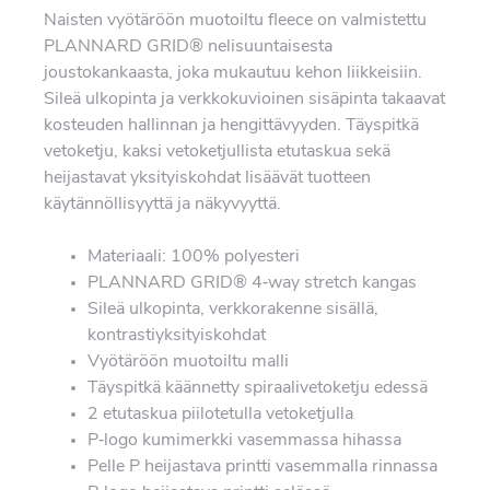
Naisten vyötäröön muotoiltu fleece on valmistettu
PLANNARD GRID® nelisuuntaisesta
joustokankaasta, joka mukautuu kehon liikkeisiin.
Sileä ulkopinta ja verkkokuvioinen sisäpinta takaavat
kosteuden hallinnan ja hengittävyyden. Täyspitkä
vetoketju, kaksi vetoketjullista etutaskua sekä
heijastavat yksityiskohdat lisäävät tuotteen
käytännöllisyyttä ja näkyvyyttä.
Materiaali: 100% polyesteri
PLANNARD GRID® 4‑way stretch kangas
Sileä ulkopinta, verkkorakenne sisällä,
kontrastiyksityiskohdat
Vyötäröön muotoiltu malli
Täyspitkä käännetty spiraalivetoketju edessä
2 etutaskua piilotetulla vetoketjulla
P‑logo kumimerkki vasemmassa hihassa
Pelle P heijastava printti vasemmalla rinnassa