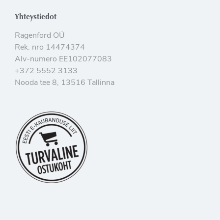
Yhteystiedot
Ragenford OÜ
Rek. nro 14474374
Alv-numero EE102077083
+372 5552 3133
Nooda tee 8, 13516 Tallinna