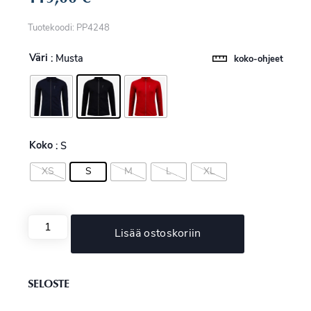
Tuotekoodi: PP4248
Väri
: Musta
koko-ohjeet
Koko
: S
XS
S
M
L
XL
Lisää ostoskoriin
SELOSTE