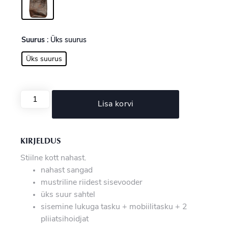
Suurus
: Üks suurus
Üks suurus
Lisa korvi
KIRJELDUS
Stiilne kott nahast.
nahast sangad
mustriline riidest sisevooder
üks suur sahtel
sisemine lukuga tasku + mobiilitasku + 2
pliiatsihoidjat