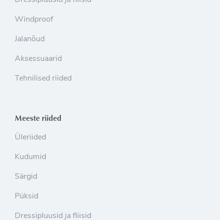
Dressipluusid ja fliisid
Windproof
Jalanõud
Aksessuaarid
Tehnilised riided
Meeste riided
Üleriided
Kudumid
Särgid
Püksid
Dressipluusid ja fliisid