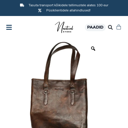
Tasuta transport kõikidele tellimustele alates 100 eur
Püsiklientidele allahindlused!
PAADID