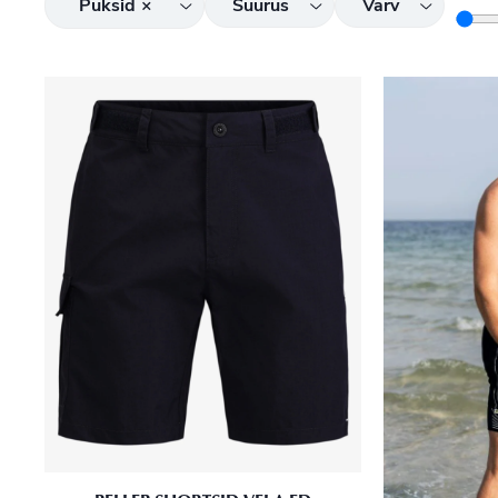
Püksid
×
Suurus
Värv