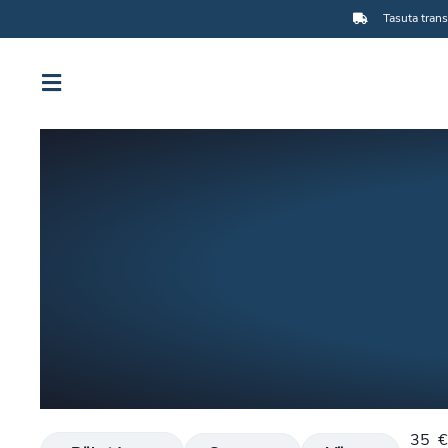
Tasuta trans
35
€