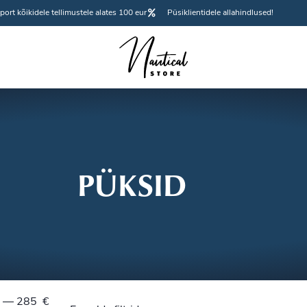
port kõikidele tellimustele alates 100 eur
Püsiklientidele allahindlused!
PÜKSID
—
285
€