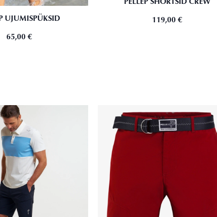
PELLEP SHORTSID CREW
P UJUMISPÜKSID
119,00
€
65,00
€