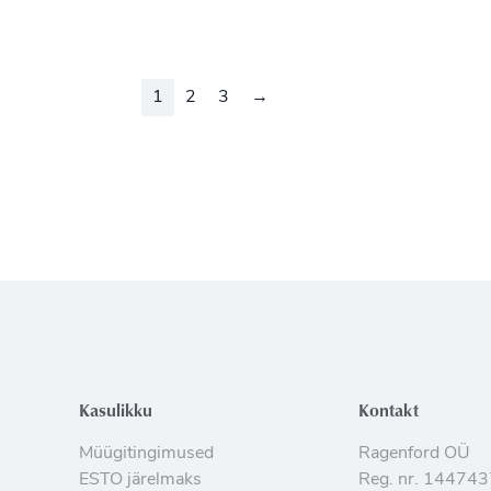
1
2
3
→
Kasulikku
Kontakt
Müügitingimused
Ragenford OÜ
ESTO järelmaks
Reg. nr. 14474