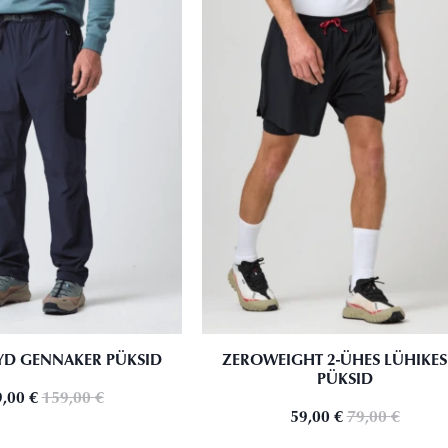
YD GENNAKER PÜKSID
ZEROWEIGHT 2-ÜHES LÜHIKE
PÜKSID
9,00
€
159,00
€
59,00
€
79,00
€