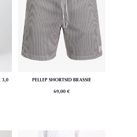
 3,0
PELLEP SHORTSID BRASSIE
69,00
€