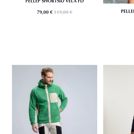
PELLEP SHORTSID VELA FD
PELLE
79,00
€
119,00
€