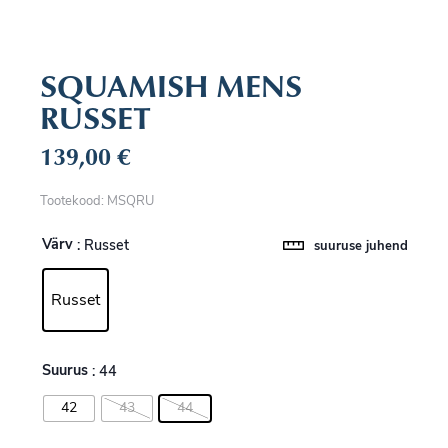
SQUAMISH MENS
RUSSET
139,00
€
Tootekood: MSQRU
Värv
: Russet
suuruse juhend
Russet
Suurus
: 44
42
43
44