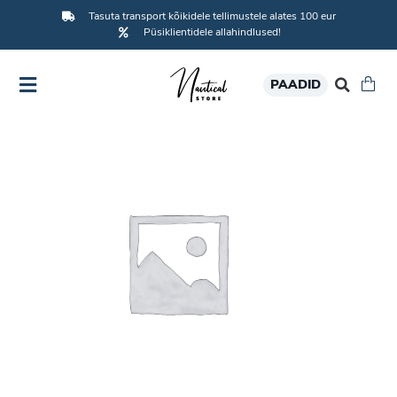
Tasuta transport kõikidele tellimustele alates 100 eur
Püsiklientidele allahindlused!
PAADID