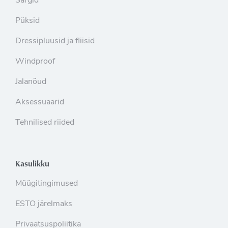
Särgid
Püksid
Dressipluusid ja fliisid
Windproof
Jalanõud
Aksessuaarid
Tehnilised riided
Kasulikku
Müügitingimused
ESTO järelmaks
Privaatsuspoliitika