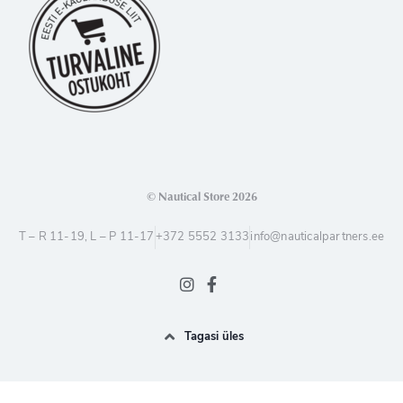
© Nautical Store 2026
T – R 11-19, L – P 11-17
+372 5552 3133
info@nauticalpartners.ee
Tagasi üles